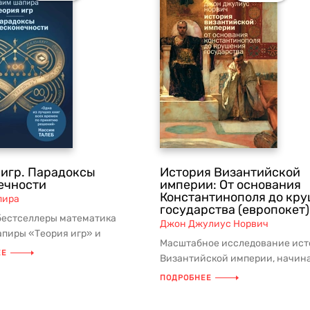
 игр. Парадоксы
История Византийской
ечности
империи: От основания
Константинополя до кр
пира
государства (европокет)
бестселлеры математика
Джон Джулиус Норвич
пиры «Теория игр» и
Масштабное исследование ист
сы бесконечности» под одной
ЕЕ
Византийской империи, начина
первых дней и вплоть до трагиче
ПОДРОБНЕЕ