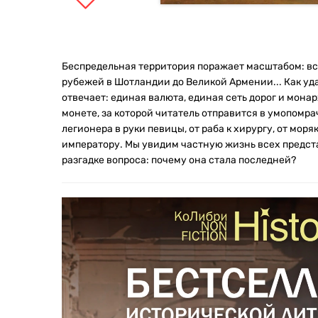
Беспредельная территория поражает масштабом: вс
рубежей в Шотландии до Великой Армении... Как уд
отвечает: единая валюта, единая сеть дорог и мона
монете, за которой читатель отправится в умопомра
легионера в руки певицы, от раба к хирургу, от мор
императору. Мы увидим частную жизнь всех предста
разгадке вопроса: почему она стала последней?