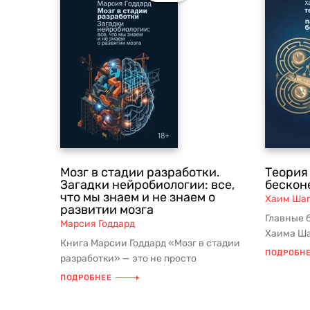
Мозг в стадии разработки.
Теория
Загадки нейробиологии: все,
бескон
что мы знаем и не знаем о
Хаим Ша
развитии мозга
Главные 
Марсия Годдард
Хаима Ша
Книга Марсии Годдард «Мозг в стадии
«Парадок
ПОДРОБН
разработки» — это не просто
облож...
популярное изложение нейробиологии,
ПОДРОБНЕЕ
...