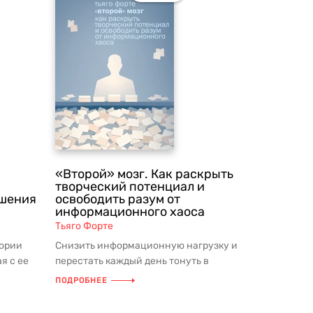
«Второй» мозг. Как раскрыть
творческий потенциал и
ушения
освободить разум от
информационного хаоса
Тьяго Форте
ории
Снизить информационную нагрузку и
я с ее
перестать каждый день тонуть в
ск...
бесконечном потоке задач — легко! В...
ПОДРОБНЕЕ