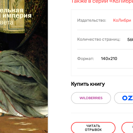
Также в серии
«КоЛибри
Издательство:
КоЛибри
Количество страниц:
56
Формат:
140х210
Купить книгу
ЧИТАТЬ
ОТРЫВОК