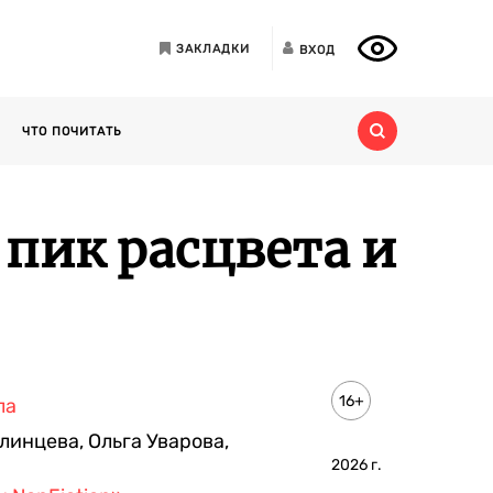
ЗАКЛАДКИ
ВХОД
ЧТО ПОЧИТАТЬ
пик расцвета и
16+
ла
линцева
,
Ольга Уварова
,
2026
г.