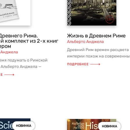
Древнего Рима.
Жизнь в Древнем Риме
й комплект из 2-х книг
Альберто Анджела
ером
Древний Рим времен расцвета
 Анджела
империи похож на современны
емя подумать о Римской
полис гораздо больше, чем мы 
ПОДРОБНЕЕ
 Альберто Анджела —
бы...
й итальянский палеонтолог,
ЕЕ
НОВИНКА
НОВИНКА