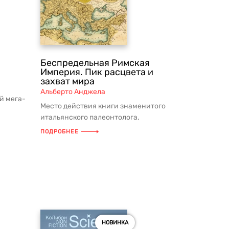
Беспредельная Римская
Империя. Пик расцвета и
захват мира
Альберто Анджела
й мега-
Место действия книги знаменитого
могли
итальянского палеонтолога,
тележурналиста и писателя Альберто
ПОДРОБНЕЕ
Андже...
НОВИНКА