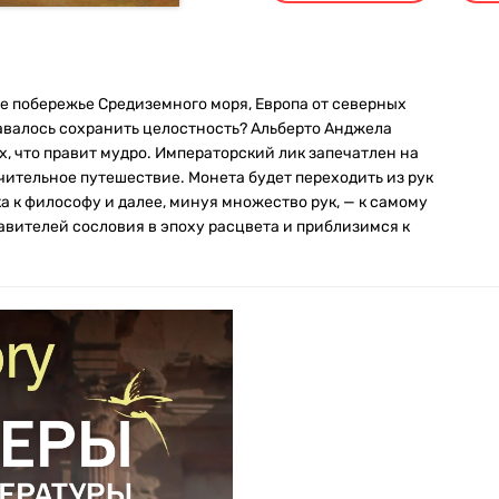
е побережье Средиземного моря, Европа от северных
авалось сохранить целостность? Альберто Анджела
рх, что правит мудро. Императорский лик запечатлен на
чительное путешествие. Монета будет переходить из рук
яка к философу и далее, минуя множество рук, — к самому
вителей сословия в эпоху расцвета и приблизимся к