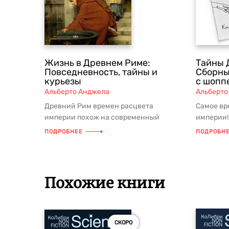
Жизнь в Древнем Риме:
Тайны 
Повседневность, тайны и
Сборны
курьезы
с шопп
Альберто Анджела
Альберто
Древний Рим времен расцвета
Самое вр
империи похож на современный
империи!
мегаполис гораздо больше, чем мы
известны
ПОДРОБНЕЕ
ПОДРОБН
могли бы п...
архе...
Похожие книги
СКОРО