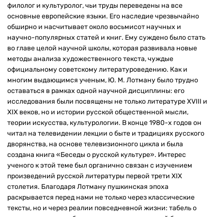
филолог и культуролог, чьи труды переведены на все
основные европейские языки. Его наследие чрезвычайно
обширно и насчитывает около восьмисот научных и
научно-популярных статей и книг. Ему суждено было стать
во главе целой научной школы, которая развивала новые
методы анализа художественного текста, чуждые
официальному советскому литературоведению. Как и
многим выдающимся ученым, Ю. М. Лотману было трудно
оставаться в рамках одной научной дисциплины: его
исследования были посвящены не только литературе XVIII и
XIX веков, но и истории русской общественной мысли,
теории искусства, культурологии. В конце 1980-х годов он
читал на телевидении лекции о быте и традициях русского
дворянства, на основе телевизионного цикла и была
создана книга «Беседы о русской культуре». Интерес
ученого к этой теме был органично связан с изучением
произведений русской литературы первой трети XIX
столетия. Благодаря Лотману пушкинская эпоха
раскрывается перед нами не только через классические
тексты, но и через реалии повседневной жизни: табель о