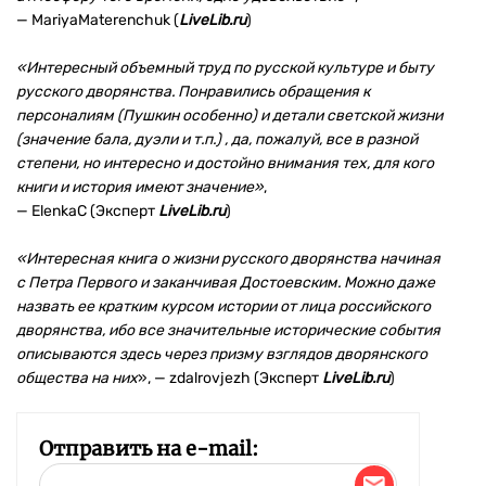
— MariyaMaterenchuk (
LiveLib.ru
)
«Интересный объемный труд по русской культуре и быту
русского дворянства. Понравились обращения к
персоналиям (Пушкин особенно) и детали светской жизни
(значение бала, дуэли и т.п.) , да, пожалуй, все в разной
степени, но интересно и достойно внимания тех, для кого
книги и история имеют значение»
,
— ElenkaC (Эксперт
LiveLib.ru
)
«Интересная книга о жизни русского дворянства начиная
с Петра Первого и заканчивая Достоевским. Можно даже
назвать ее кратким курсом истории от лица российского
дворянства, ибо все значительные исторические события
описываются здесь через призму взглядов дворянского
общества на них
», — zdalrovjezh (Эксперт
LiveLib.ru
)
Отправить на e-mail: