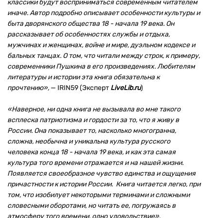
классики будут восприниматься современным читателем
иначе. Автор подробно описывает особенности культуры и
быта дворянского общества 18 - начала 19 века. Он
рассказывает об особенностях службы и отдыха,
мужчинах и женщинах, войне и мире, дуэльном кодексе и
бальных танцах. О том, что читали между строк, к примеру,
современники Пушкина в его произведениях. Любителям
литературы и истории эта книга обязательна к
прочтению»,
— IRIN59 (Эксперт
LiveLib.ru
)
«Наверное, ни одна книга не вызывала во мне такого
всплеска патриотизма и гордости за то, что я живу в
России. Она показывает то, насколько многогранна,
сложна, необычна и уникальна культура русского
человека конца 18 - начала 19 века, и как эта самая
культура того времени отражается и на нашей жизни.
Появляется своеобразное чувство единства и ощущения
причастности к истории России. Книга читается легко, при
том, что изобилует некоторыми терминами и сложными
словесными оборотами, но читать ее, погружаясь в
атмосферу того времени, одно удовольствие»
,