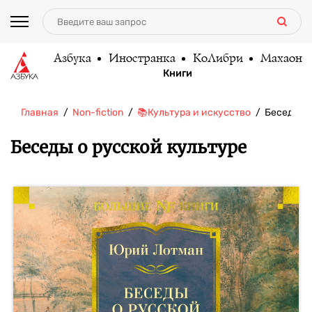
Азбука
Иностранка
КоЛибри
Махаон
Книги
Главная
Non-fiction
📚Культура и искусство
Беседы о
Беседы о русской культуре