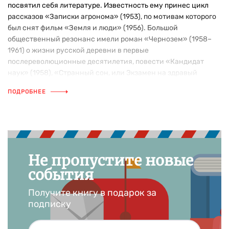
посвятил себя литературе. Известность ему принес цикл
рассказов «Записки агронома» (1953), по мотивам которого
был снят фильм «Земля и люди» (1956). Большой
общественный резонанс имели роман «Чернозем» (1958–
1961) о жизни русской деревни в первые
послереволюционные десятилетия, повести «Кандидат
наук» (1958), «Странный сон, или Экзамен на здравый
смысл» (1960), «В камышах. (Из тетрадей охотника)» (1963),
ПОДРОБНЕЕ
а также публицистическая проза Троепольского,
посвященная проблемам экологии. Широкий успех и
международное признание снискала повесть «Белый Бим
Чёрное ухо» (1971), удостоенная Государственной премии
СССР (1975), экранизированная (1977) и переведенная более
чем на 20 языков мира.
Не пропустите новые
события
Получите книгу в подарок за
подписку