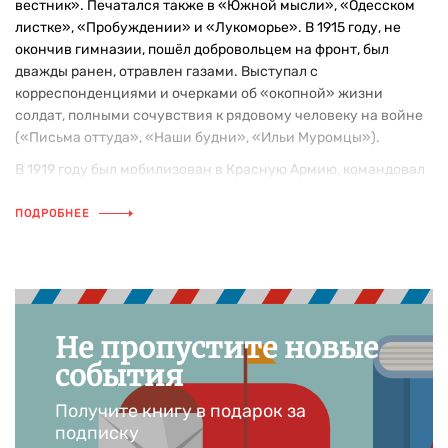
вестник». Печатался также в «Южной мысли», «Одесском
листке», «Пробуждении» и «Лукоморье». В 1915 году, не
окончив гимназии, пошёл добровольцем на фронт, был
дважды ранен, отравлен газами. Выступал с
корреспонденциями и очерками об «окопной» жизни
солдат, полными сочувствия к рядовому человеку на войне
(«Письма оттуда», «Наши будни», «Ильи Муромцы»).
В 1919 году был мобилизован в Красную Армию, командовал
артиллерийской батареей на Донском фронте.
Возвратившись в Одессу, работал в ЮгРОСТА, посещал
ПОДРОБНЕЕ
различные литературные кружки и объединения. Сблизился
с Ю.К. Олешей и Э.Г. Багрицким, вместе с которыми сочинял
агитационные тексты для плакатов.
С 1922 года жил в Москве. Постоянный сотрудник газеты
«Гудок» (с 1923), печатал также юморески и фельетоны в
Не пропустите новые
«Правде», «Рабочей газете» и «Труде» (использовал
события
псевдонимы: Старик Саббакин, Ол.Твист, Митрофан
Горчица).
Получите книгу в подарок за
подписку
В годы Великой Отечественной войны 1941-1945 годов