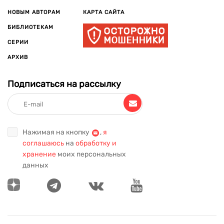
Лауреат Сталинской премии (1946). Член-корреспондент
Майнцской академии (1973, ФРГ), член Гонкуровской
НОВЫМ АВТОРАМ
КАРТА САЙТА
академии (1976, Париж).
БИБЛИОТЕКАМ
СЕРИИ
АРХИВ
Подписаться на рассылку
Нажимая на кнопку
,
я
соглашаюсь
на
обработку и
хранение
моих персональных
данных