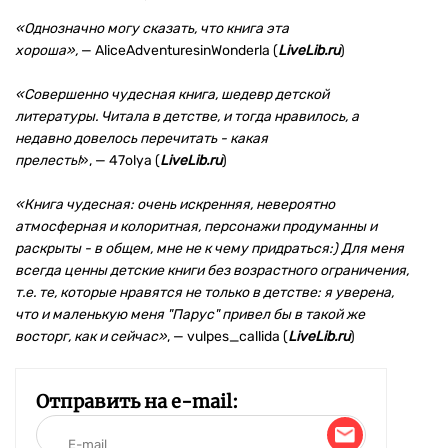
«Однозначно могу сказать, что книга эта
хороша»,
— AliceAdventuresinWonderla (
LiveLib.ru
)
«Совершенно чудесная книга, шедевр детской
литературы. Читала в детстве, и тогда нравилось, а
недавно довелось перечитать - какая
прелесть!
», — 47olya (
LiveLib.ru
)
«Книга чудесная: очень искренняя, невероятно
атмосферная и колоритная, персонажи продуманны и
раскрыты - в общем, мне не к чему придраться:) Для меня
всегда ценны детские книги без возрастного ограничения,
т.е. те, которые нравятся не только в детстве: я уверена,
что и маленькую меня "Парус" привел бы в такой же
восторг, как и сейчас»
, — vulpes_callida (
LiveLib.ru
)
Отправить на e-mail: