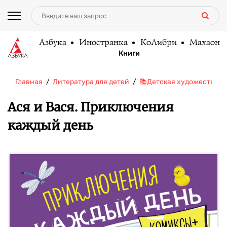
Азбука
Иностранка
КоЛибри
Махаон
Книги
Главная
Литература для детей
📚Детская художественн
Ася и Вася. Приключения
каждый день