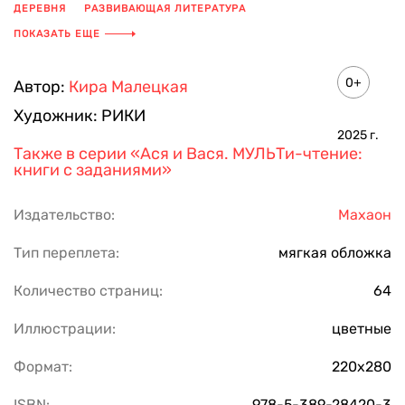
ДЕРЕВНЯ
РАЗВИВАЮЩАЯ ЛИТЕРАТУРА
ИНТЕРАКТИВНАЯ КНИГА
СЕМЬЯ
ДЕТИ
ДРУЖБА
ПОКАЗАТЬ ЕЩЕ
ПРИКЛЮЧЕНИЯ
СЕРИЯ КНИГ
МУЛЬТФИЛЬМ
ЖИВОТНЫЕ
ЭКРАНИЗАЦИЯ
КНИГА С ИЛЛЮСТРАЦИЯМИ
0+
Автор:
Кира Малецкая
КНИГА С КАРТИНКАМИ
КНИГА ДЛЯ ДЕТЕЙ
ДЕТСКАЯ КНИГА
Художник:
РИКИ
2025
г.
Также в серии
«Ася и Вася. МУЛЬТи-чтение:
книги с заданиями»
Издательство:
Махаон
Тип переплета:
мягкая обложка
Количество страниц:
64
Иллюстрации:
цветные
Формат:
220х280
ISBN:
978-5-389-28420-3