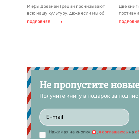
Мифы Древней Греции пронизывают
Две книг
всю нашу культуру, даже если мы об
противни
этом совсем не догадываемся. От «...
душу, анг
ПОДРОБНЕЕ
ПОДРОБН
объедине
Не пропустите новы
Получите книгу в подарок за подпис
Нажимая на кнопку
,
я соглашаюсь
на
о