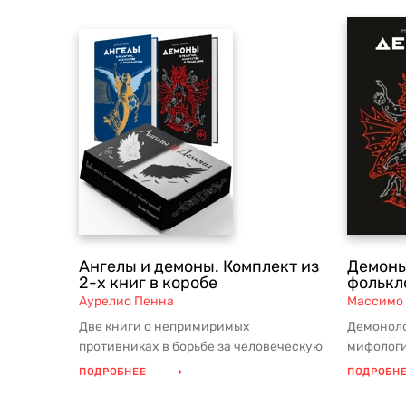
Ангелы и демоны. Комплект из
Демоны
2-х книг в коробе
фолькл
Аурелио Пенна
Массимо
Две книги о непримиримых
Демоноло
противниках в борьбе за человеческую
мифологи
душу, ангелах и демонах,
найти во 
ПОДРОБНЕЕ
ПОДРОБН
объединенные ...