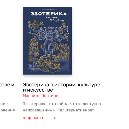
стве и
Эзотерика в истории, культуре
и искусстве
Массимо Чентини
ение,
Эззотерика – это тайна, что недоступна
новения
непосвященным, «альтернативное»
.
объяснение человеческой сути ...
ПОДРОБНЕЕ