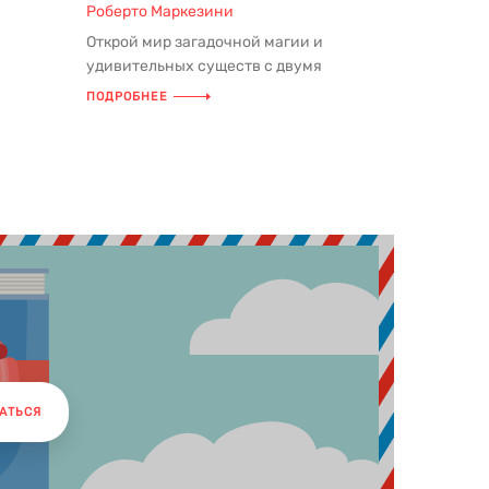
Роберто Маркезини
Открой мир загадочной магии и
 Венгрии
удивительных существ с двумя
уникальными книгами и стильным
ПОДРОБНЕЕ
шоппером! ...
АТЬСЯ