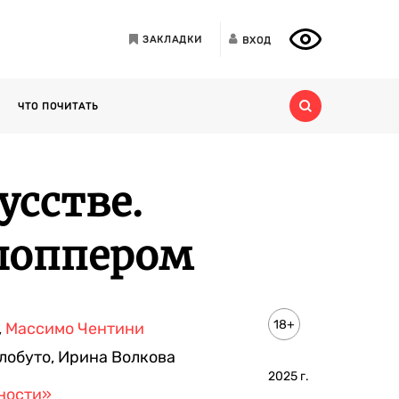
ЗАКЛАДКИ
ВХОД
ЧТО ПОЧИТАТЬ
усстве.
 шоппером
18+
,
Массимо Чентини
лобуто
,
Ирина Волкова
2025
г.
ности»