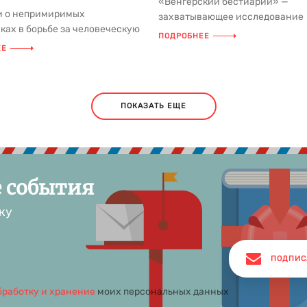
«Венгерский бестиарий» —
и о непримиримых
захватывающее исследование
ках в борьбе за человеческую
фольклора, истории и культуры
ПОДРОБНЕЕ
елах и демонах,
в прекрасн...
ЕЕ
нные ...
ПОКАЗАТЬ ЕЩЕ
е события
ку
ПОДПИС
бработку и хранение
моих персональных данных