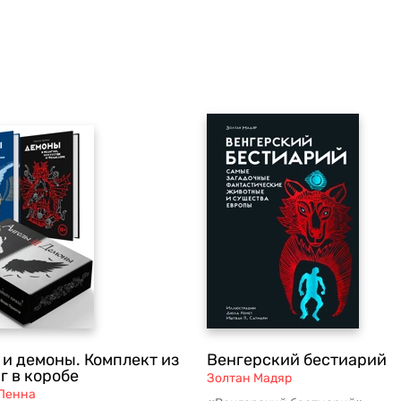
 и демоны. Комплект из
Венгерский бестиарий
г в коробе
Золтан Мадяр
Пенна