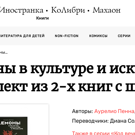
Иностранка
КоЛибри
Махаон
Книги
СЕРИИ
ЛИТЕРАТУРА ДЛЯ ДЕТЕЙ
NON-FICTION
КОМИКСЫ
оны…
ы в культуре и иск
ект из 2-х книг с
Авторы:
Аурелио Пенна
Переводчики:
Диана Со
Также в серии
«Код веч