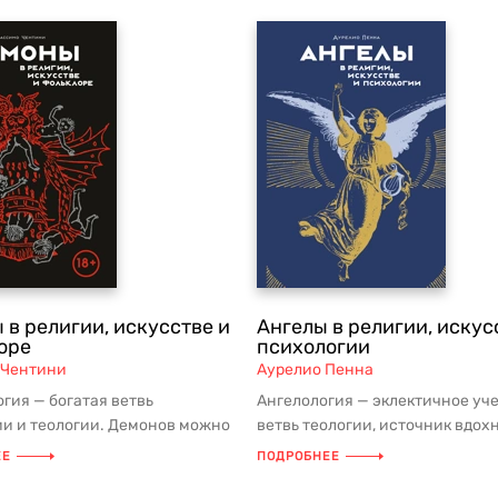
 в религии, искусстве и
Ангелы в религии, искус
оре
психологии
 Чентини
Аурелио Пенна
гия — богатая ветвь
Ангелология — эклектичное уч
и и теологии. Демонов можно
ветвь теологии, источник вдох
всех видах искусств, они по...
деятелей искусства. Из этой к..
ЕЕ
ПОДРОБНЕЕ