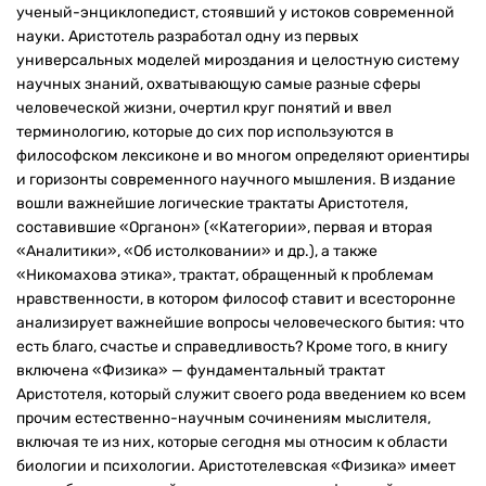
ученый-энциклопедист, стоявший у истоков современной
науки. Аристотель разработал одну из первых
универсальных моделей мироздания и целостную систему
научных знаний, охватывающую самые разные сферы
человеческой жизни, очертил круг понятий и ввел
терминологию, которые до сих пор используются в
философском лексиконе и во многом определяют ориентиры
и горизонты современного научного мышления. В издание
вошли важнейшие логические трактаты Аристотеля,
составившие «Органон» («Категории», первая и вторая
«Аналитики», «Об истолковании» и др.), а также
«Никомахова этика», трактат, обращенный к проблемам
нравственности, в котором философ ставит и всесторонне
анализирует важнейшие вопросы человеческого бытия: что
есть благо, счастье и справедливость? Кроме того, в книгу
включена «Физика» — фундаментальный трактат
Аристотеля, который служит своего рода введением ко всем
прочим естественно-научным сочинениям мыслителя,
включая те из них, которые сегодня мы относим к области
биологии и психологии. Аристотелевская «Физика» имеет