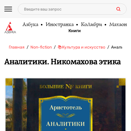
Азбука
Иностранка
КоЛибри
Махаон
Книги
Главная
Non-fiction
📚Культура и искусство
Аналитик
Аналитики. Никомахова этика