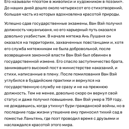
Его называли «поэтом в живописи и художником в поэзии».
До наших дней дошло около четырехсот его стихотворений,
большая часть из которых вдохновлена красотой природы.
Успешно сдав государственные экзамены, Ван Вэй получил
должность чжуанъюаня, но его карьерный путь оказался
довольно ухабистым. В начале мятежа Ань Лушаня он
оказался на территориях, захваченных повстанцами и, хотя
его служба мятежникам не была добровольной, после
возвращения законной власти Ван Вэй был обвинен в
государственной измене. Его спасло заступничество брата,
занимавшего высокий пост в министерстве наказаний, и
стихи, написанные в плену. После помилования Ван Вэй
углубился в буддийские практики и вернулся на
государственную службу не сразу и не на прежнюю
должность. Тем не менее, довольно скоро он вернул свой
статус и даже получил повышение. Ван Вэй умер в 759 году,
не дождавшись, когда утихнут бури гражданской войны, но в
последние годы жизни утешение ему приносил тихий сад в
поместье Ланьтянь, где поэт проводил время с друзьями и
наслаждался красотой этого мира.