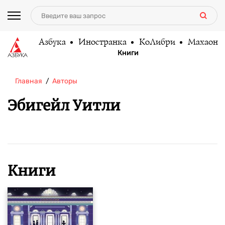
Азбука
Иностранка
КоЛибри
Махаон
Книги
Главная
Авторы
Эбигейл Уитли
Книги