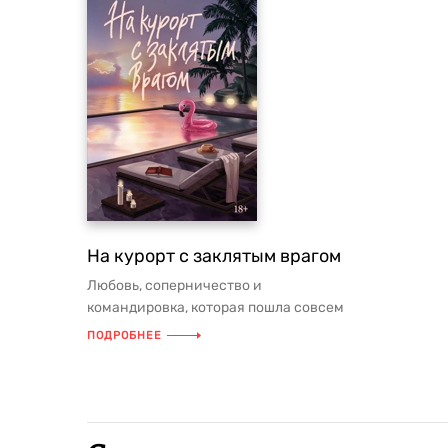
На курорт с заклятым врагом
Любовь, соперничество и
командировка, которая пошла совсем
не по плану в ярком летнем ромкоме
ПОДРОБНЕЕ
«На ку...