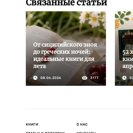
Связанные статьи
От сицилийского зноя
до греческих ночей:
52 
идеальные книги для
кни
лета
апр
08.06.2026
3177
0
КНИГИ
О НАС