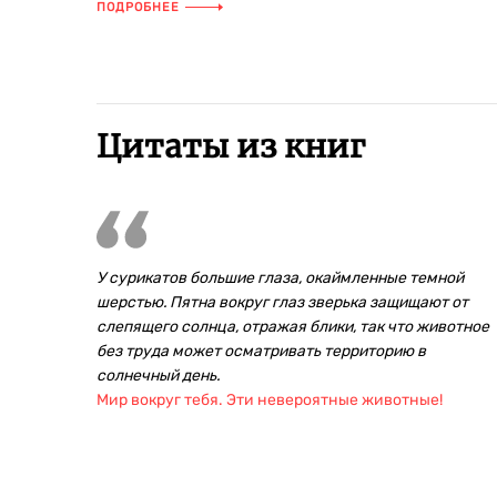
уникальную глубоководную
ПОДРОБНЕЕ
экспедицию...
Цитаты из книг
У сурикатов большие глаза, окаймленные темной
шерстью. Пятна вокруг глаз зверька защищают от
слепящего солнца, отражая блики, так что животное
без труда может осматривать территорию в
солнечный день.
Мир вокруг тебя. Эти невероятные животные!