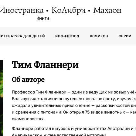
Иностранка
КоЛибри
Махаон
Книги
СЕРИИ
ЛИТЕРАТУРА ДЛЯ ДЕТЕЙ
NON-FICTION
КОМИКСЫ
Тим Фланнери
Об авторе
Профессор Тим Фланнери — один из ведущих мировых учён
Большую часть жизни он путешествовал по свету, изучая 
ожидали удивительные приключения — раскопки костей ди
и сражения с питонами! Он открыл 75 видов животных — ка
окаменелостях.
Фланнери работал в музеях и университетах Австралии и в
Американском музее естественной истории!