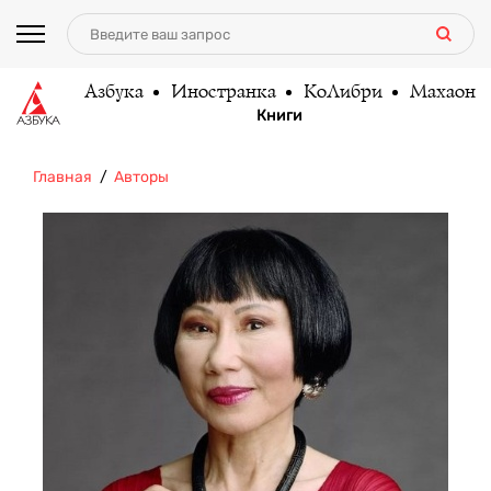
Азбука
Иностранка
КоЛибри
Махаон
Книги
Главная
Авторы