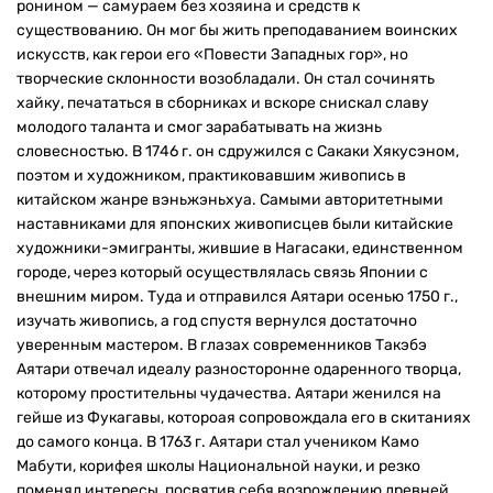
ронином — самураем без хозяина и средств к
существованию. Он мог бы жить преподаванием воинских
искусств, как герои его «Повести Западных гор», но
творческие склонности возобладали. Он стал сочинять
хайку, печататься в сборниках и вскоре снискал славу
молодого таланта и смог зарабатывать на жизнь
словесностью. В 1746 г. он сдружился с Сакаки Хякусэном,
поэтом и художником, практиковавшим живопись в
китайском жанре вэньжэньхуа. Самыми авторитетными
наставниками для японских живописцев были китайские
художники-эмигранты, жившие в Нагасаки, единственном
городе, через который осуществлялась связь Японии с
внешним миром. Туда и отправился Аятари осенью 1750 г.,
изучать живопись, а год спустя вернулся достаточно
уверенным мастером. В глазах современников Такэбэ
Аятари отвечал идеалу разносторонне одаренного творца,
которому простительны чудачества. Аятари женился на
гейше из Фукагавы, котороая сопровождала его в скитаниях
до самого конца. В 1763 г. Аятари стал учеником Камо
Мабути, корифея школы Национальной науки, и резко
поменял интересы, посвятив себя возрождению древней