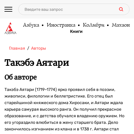
Азбука
Иностранка
КоЛибри
Махаон
Книги
Главная
Авторы
Такэбэ Аятари
Об авторе
Такэбэ Аятари (1719–1774) ярко проявил себя в поэзии,
живописи, филологии и беллетристике. Его отец был
старейшиной княжеского дома Хиросаки, и Аятари ждала
карьера самурая высокого ранга. Он получил прекрасное
образование, и с детства обучался владению оружием. Но
его угораздило влюбиться в жену старшего брата. Дело
закончилось изгнанием из клана и в 1738 г. Аятари стал