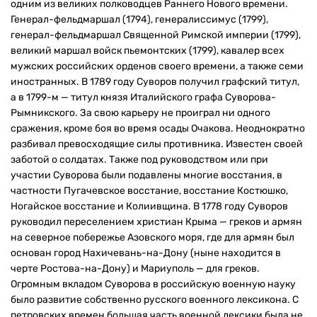
одним из великих полководцев Раннего Нового времени.
Генерал-фельдмаршал (1794), генералиссимус (1799),
генерал-фельдмаршал Священной Римской империи (1799),
великий маршал войск пьемонтских (1799), кавалер всех
мужских российских орденов своего времени, а также семи
иностранных. В 1789 году Суворов получил графский титул,
а в 1799-м — титул князя Италийского графа Суворова-
Рымникского. За свою карьеру не проиграл ни одного
сражения, кроме боя во время осады Очакова. Неоднократно
разбивал превосходящие силы противника. Известен своей
заботой о солдатах. Также под руководством или при
участии Суворова были подавлены многие восстания, в
частности Пугачевское восстание, восстание Костюшко,
Ногайское восстание и Колиивщина. В 1778 году Суворов
руководил переселением христиан Крыма — греков и армян
на северное побережье Азовского моря, где для армян был
основан город Нахичевань-на-Дону (ныне находится в
черте Ростова-на-Дону) и Мариуполь — для греков.
Огромным вкладом Суворова в российскую военную науку
было развитие собственно русского военного лексикона. С
петровских времен большая часть военной лексики была не