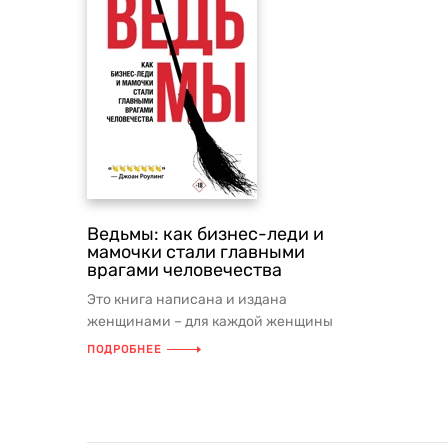
Ведьмы: как бизнес-леди и
мамочки стали главными
врагами человечества
Это книга написана и издана
женщинами – для каждой женщины
этой планеты. Для женщин любого
ПОДРОБНЕЕ
возраста ...