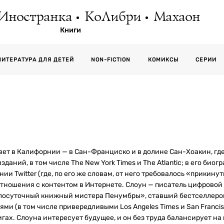
Иностранка
КоЛибри
Махаон
Книги
СЕРИИ
ЛИТЕРАТУРА ДЛЯ ДЕТЕЙ
NON-FICTION
КОМИКСЫ
живет в Калифорнии — в Сан-Франциско и в долине Сан-Хоакин, гд
даний, в том числе The New York Times и The Atlantic; в его би
ании Twitter (где, по его же словам, от него требовалось «прикин
тношения с контентом в Интернете. Слоун — писатель цифровой э
глосуточный книжный мистера Пенумбры», ставший бестселлером
 (в том числе привередливыми Los Angeles Times и San Francis
ах. Слоуна интересует будущее, и он без труда балансирует на 