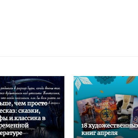
ьше, чем просто
есказ: сказки,
ы и классика в
ременной
18 художественны
ературе
книг апреля