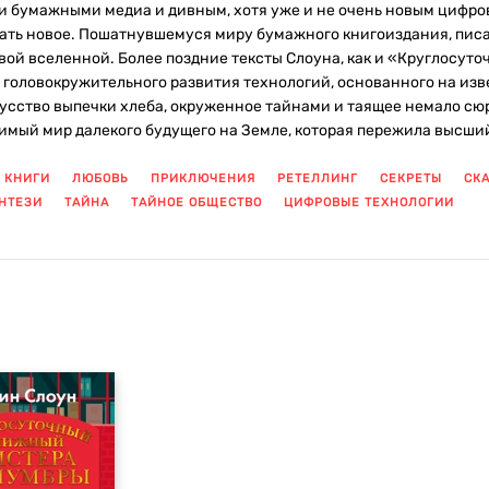
 бумажными медиа и дивным, хотя уже и не очень новым цифр
ать новое. Пошатнувшемуся миру бумажного книгоиздания, писал
ой вселенной. Более поздние тексты Слоуна, как и «Круглосут
головокружительного развития технологий, основанного на изв
кусство выпечки хлеба, окруженное тайнами и таящее немало сю
мый мир далекого будущего на Земле, которая пережила высший в
КНИГИ
ЛЮБОВЬ
ПРИКЛЮЧЕНИЯ
РЕТЕЛЛИНГ
СЕКРЕТЫ
СК
НТЕЗИ
ТАЙНА
ТАЙНОЕ ОБЩЕСТВО
ЦИФРОВЫЕ ТЕХНОЛОГИИ