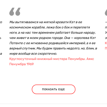
го
Мы вытягиваемся на мягкой кровати Кэт в ее
—
космическом корабле, лежа бок о бок и переплетя
п
ноги, а на нас тем временем работает больше народу,
У
ь
чем живет в моем родном городе. Она — королева Кэт
э
Потенте с ее мгновенно родившейся империей, а я ее
К
верный спутник. Мы будем править недолго, но, блин, в
П
ра
мире вообще все скоротечно.
Круглосуточный книжный мистера Пенумбры. Аякс
Пенумбра 1969
ПОКАЗАТЬ ЕЩЕ