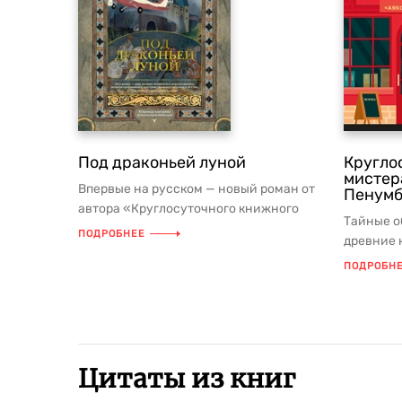
Под драконьей луной
Кругло
мистер
Впервые на русском — новый роман от
Пенумб
автора «Круглосуточного книжного
Тайные о
мистера Пенумбры», бывшего штат...
ПОДРОБНЕЕ
древние 
подземные
ПОДРОБН
Цитаты из книг