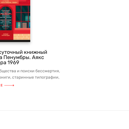
суточный книжный
а Пенумбры. Аякс
ра 1969
бщества и поиски бессмертия,
книги, старинные типографии,
 читальные залы, ...
ЕЕ