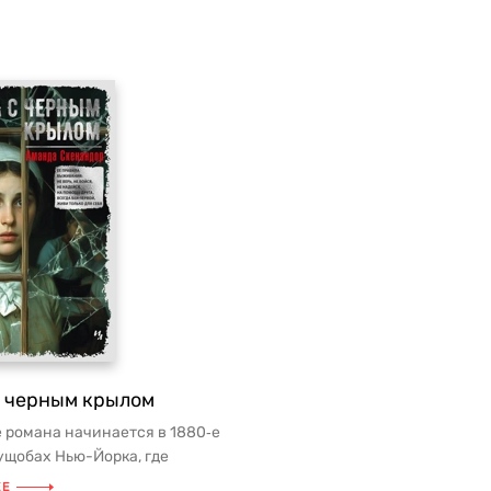
с черным крылом
 романа начинается в 1880‑е
рущобах Нью-Йорка, где
еловеку — волк и где нет...
ЕЕ