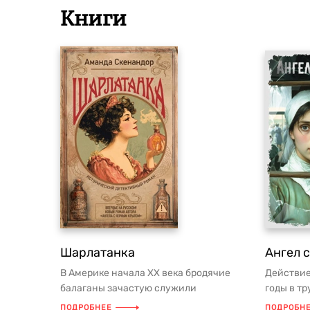
Книги
Шарлатанка
Ангел 
В Америке начала XX века бродячие
Действие
балаганы зачастую служили
годы в т
единственным источником
человек ч
ПОДРОБНЕЕ
ПОДРОБН