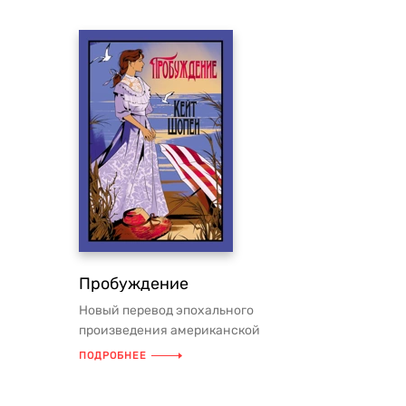
Пробуждение
Новый перевод эпохального
произведения американской
литературы. Роман «Пробуждение»
ПОДРОБНЕЕ
Кейт Шопен, счит...