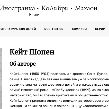
Иностранка
КоЛибри
Махаон
Книги
СЕРИИ
ЛИТЕРАТУРА ДЛЯ ДЕТЕЙ
NON-FICTION
КОМИКСЫ
Кейт Шопен
Об авторе
Кейт Шопен (1850-1904) родилась и выросла в Сент-Луисе
семье. В шестнадцать лет она вышла замуж за хлопкопром
восьми стала матерью шестерых детей, а в тридцать два ов
самый известный роман, «Пробуждение» (1899), из-за смел
материнство, был встречен критиками и общественностью в
Кейт Шопен признана одним из ведущих авторов своего в
женщин, и ее книги вошли в сокровищницу классической 