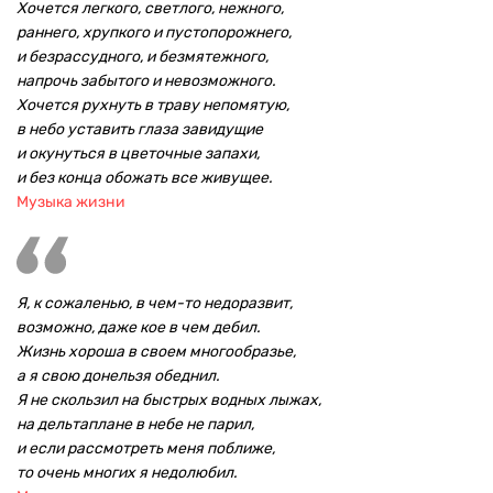
Хочется легкого, светлого, нежного,
раннего, хрупкого и пустопорожнего,
и безрассудного, и безмятежного,
напрочь забытого и невозможного.
Хочется рухнуть в траву непомятую,
в небо уставить глаза завидущие
и окунуться в цветочные запахи,
и без конца обожать все живущее.
Музыка жизни
Я, к сожаленью, в чем-то недоразвит,
возможно, даже кое в чем дебил.
Жизнь хороша в своем многообразье,
а я свою донельзя обеднил.
Я не скользил на быстрых водных лыжах,
на дельтаплане в небе не парил,
и если рассмотреть меня поближе,
то очень многих я недолюбил.