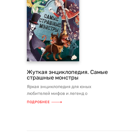
Жуткая энциклопедия. Самые
страшные монстры
Яркая энциклопедия для юных
любителей мифов и легенд о
волшебных существах со всего мира!
ПОДРОБНЕЕ
АННОТАЦ...