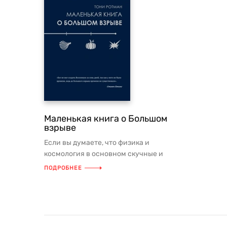
Маленькая книга о Большом
взрыве
Если вы думаете, что физика и
космология в основном скучные и
непонятные, то «Маленькая книга о
ПОДРОБНЕЕ
Боль...