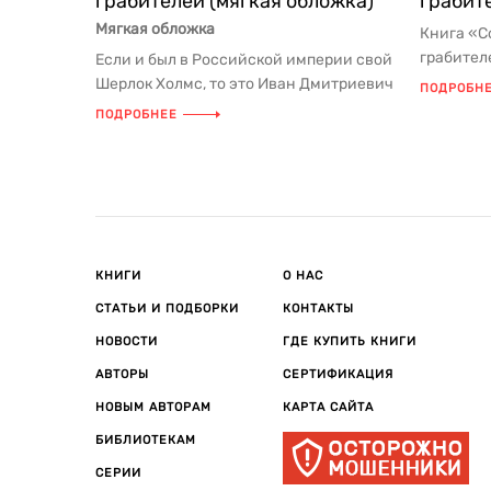
грабителей (мягкая обложка)
грабит
Мягкая обложка
Книга «С
грабител
Если и был в Российской империи свой
произвед
Шерлок Холмс, то это Иван Дмитриевич
ПОДРОБН
подлинны
Путилин (1830–1893) — перв...
ПОДРОБНЕЕ
КНИГИ
О НАС
СТАТЬИ И ПОДБОРКИ
КОНТАКТЫ
НОВОСТИ
ГДЕ КУПИТЬ КНИГИ
АВТОРЫ
СЕРТИФИКАЦИЯ
НОВЫМ АВТОРАМ
КАРТА САЙТА
БИБЛИОТЕКАМ
СЕРИИ