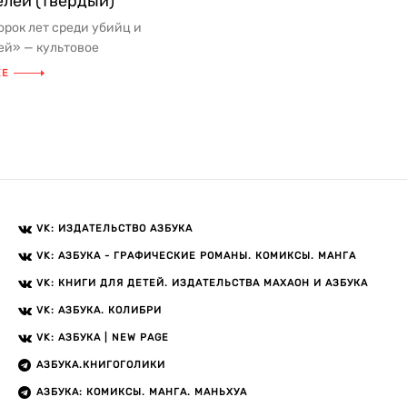
елей (твердый)
орок лет среди убийц и
ей» — культовое
ение, основанное на
ЕЕ
х детекти...
VK: ИЗДАТЕЛЬСТВО АЗБУКА
VK: АЗБУКА - ГРАФИЧЕСКИЕ РОМАНЫ. КОМИКСЫ. МАНГА
VK: КНИГИ ДЛЯ ДЕТЕЙ. ИЗДАТЕЛЬСТВА МАХАОН И АЗБУКА
VK: АЗБУКА. КОЛИБРИ
VK: АЗБУКА | NEW PAGE
АЗБУКА.КНИГОГОЛИКИ
АЗБУКА: КОМИКСЫ. МАНГА. МАНЬХУА