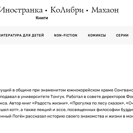
Иностранка
КоЛибри
Махаон
Книги
СЕРИИ
ЛИТЕРАТУРА ДЛЯ ДЕТЕЙ
NON-FICTION
КОМИКСЫ
вущий в общине при знаменитом южнокорейском храме Сонгванса
еподавал в университете Тонгук. Работал в совете директоров Фо
нса. Автор книг «Радость жизни», «Прогулка по лесу сказок», 
шел кот», а также лекций и эссе, посвященных философии будд
нный Погён рассказал историю своего знакомства и жизни в мона