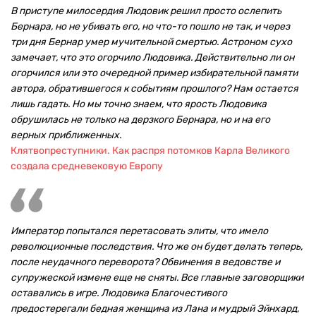
В приступе милосердия Людовик решил просто ослепить
Бернара, но не убивать его, но что-то пошло не так, и через
три дня Бернар умер мучительной смертью. Астроном сухо
замечает, что это огорчило Людовика. Действительно ли он
огорчился или это очередной пример избирательной памяти
автора, обратившегося к событиям прошлого? Нам остается
лишь гадать. Но мы точно знаем, что ярость Людовика
обрушилась не только на дерзкого Бернара, но и на его
верных приближенных.
Клятвопреступники. Как распря потомков Карла Великого
создала средневековую Европу
Император попытался перетасовать элиты, что имело
революционные последствия. Что же он будет делать теперь,
после неудачного переворота? Обвинения в ведовстве и
супружеской измене еще не сняты. Все главные заговорщики
оставались в игре. Людовика Благочестивого
предостерегали бедная женщина из Лана и мудрый Эйнхард,