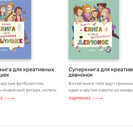
нига для креативных
Суперкнига для креати
шек
девчонок
ь крутым футболистом,
В этой книге тебя ждут прикол
ь индейский вигвам, испечь
идеи и крутые советы на кажды
ю пиццу, найти свой стиль ...
Ты узнаешь, как: - устроить с...
ЕЕ
ПОДРОБНЕЕ