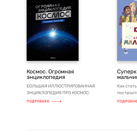
Космос. Огромная
Суперк
энциклопедия
мальчи
БОЛЬШАЯ ИЛЛЮСТРИРОВАННАЯ
Как стат
ЭНЦИКЛОПЕДИЯ ПРО КОСМОС:
построит
ОТКРОЙТЕ ТАЙНЫ ВСЕЛЕННОЙ! Что
вкуснейшу
ПОДРОБНЕЕ
ПОДРОБН
такое экзопланет...