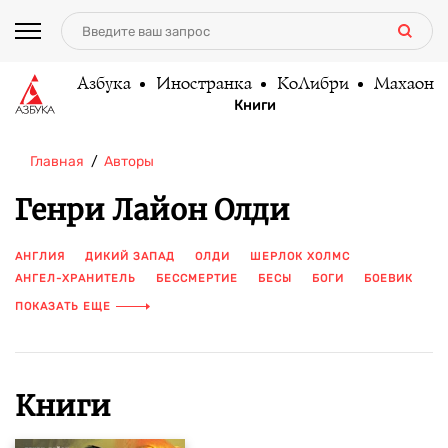
Азбука
Иностранка
КоЛибри
Махаон
Книги
Главная
Авторы
Генри Лайон Олди
АНГЛИЯ
ДИКИЙ ЗАПАД
ОЛДИ
ШЕРЛОК ХОЛМС
АНГЕЛ-ХРАНИТЕЛЬ
БЕССМЕРТИЕ
БЕСЫ
БОГИ
БОЕВИК
БОРЬБА СО ЗЛОМ
ВЕЧНОЕ ЗЛО
ВОСКРЕШЕНИЕ
ПОКАЗАТЬ ЕЩЕ
ДРАКОНЫ
ДРУГОЙ МИР
ЖЕРТВА
ЗАРУБЕЖНАЯ ФАНТАСТИКА
ЗАХВАТЫВАЮЩЕЕ ЧТЕНИЕ
ИСПЫТАНИЯ
ИСТИНА
ИСТОРИЧЕСКИЙ БОЕВИК
ЛЕГЕНДЫ ДРЕВНОСТИ
МАГИЯ
МИНОТАВР
МИФЫ
Книги
НЕОМИФОЛОГИЯ
ПОДВИГИ
ПРИШЕЛЬЦЫ
ПРОКЛЯТИЕ
РАССЛЕДОВАНИЕ
РЕИНКАРНАЦИЯ
РИСК
САМУРАИ