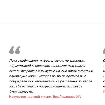
По его наблюдениям, французские придворные,
С
«будучи крайне невежественными», «не только
т
питали отвращение к наукам, но и не могли видеть ни
н
одной бумажонки, которая бы им не претила и не
Л
побуждала их к насмешкам». Образованность несла
с
на себе отпечаток профессионализма, то есть
п
буржуазности.
И
Искусство частной жизни. Век Людовика XIV