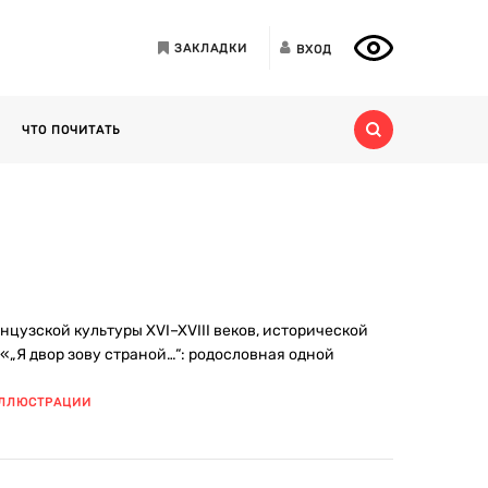
ЗАКЛАДКИ
ВХОД
ЧТО ПОЧИТАТЬ
цузской культуры XVI–XVIII веков, исторической
 «„Я двор зову страной…“: родословная одной
ИЛЛЮСТРАЦИИ