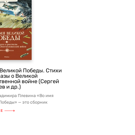
 Великой Победы. Стихи
казы о Великой
твенной войне (Сергей
в и др.)
адимира Плевина «Во имя
Победы» — это сборник
ений, посвящённых событиям
ЕЕ