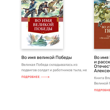
Во имя великой Победы
Во имя
и расс
Великая Победа складывалась из
Отечес
подвигов солдат и работников тыла, не
Алексее
жалевших для страны своих сил. ...
ПОДРОБНЕЕ
Книга Вл
Великой 
произвед
ПОДРОБН
Вел...