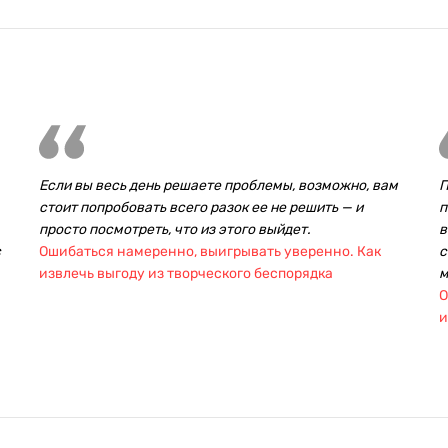
Если вы весь день решаете проблемы, возможно, вам
П
стоит попробовать всего разок ее не решить — и
п
просто посмотреть, что из этого выйдет.
в
с
Ошибаться намеренно, выигрывать уверенно. Как
с
извлечь выгоду из творческого беспорядка
м
О
и