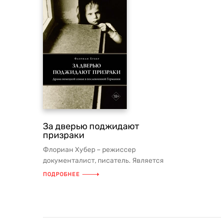
За дверью поджидают
призраки
Флориан Хубер – режиссер
документалист, писатель. Является
автором книг по истории Германии. С
ПОДРОБНЕЕ
книго...