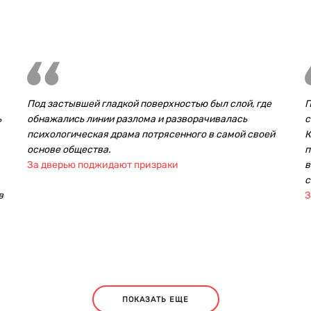
Под застывшей гладкой поверхностью был слой, где
П
ь
обнажались линии разлома и разворачивалась
с
психологическая драма потрясенного в самой своей
К
основе общества.
п
За дверью поджидают призраки
в
с
в
З
ПОКАЗАТЬ ЕЩЕ