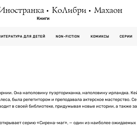
Иностранка
КоЛибри
Махаон
Книги
СЕРИИ
ЛИТЕРАТУРА ДЛЯ ДЕТЕЙ
NON-FICTION
КОМИКСЫ
рнии. Она наполовину пуэрториканка, наполовину ирландка. Ке
еса, была репетитором и преподавала актерское мастерство. Сей
одит в своей библиотеке, придумывая новые истории, а также з
открывает серию «Сирена-маг», — один из наиболее ожидаемых 