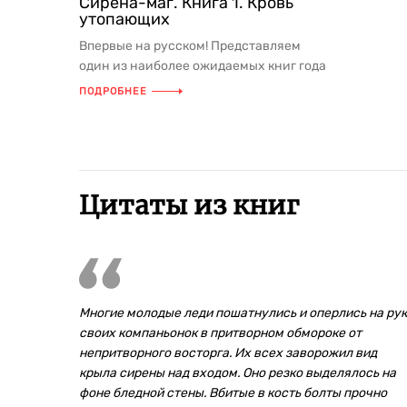
Сирена-маг. Книга 1. Кровь
утопающих
Впервые на русском! Представляем
один из наиболее ожидаемых книг года
роман Кейли Кэссиди «Кровь ут...
ПОДРОБНЕЕ
Цитаты из книг
Многие молодые леди пошатнулись и оперлись на ру
своих компаньонок в притворном обмороке от
непритворного восторга. Их всех заворожил вид
крыла сирены над входом. Оно резко выделялось на
фоне бледной стены. Вбитые в кость болты прочно