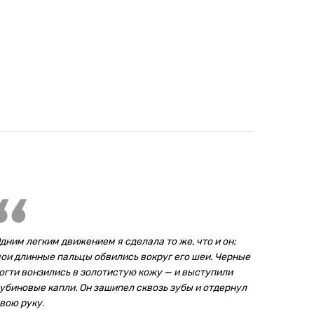
дним легким движением я сделала то же, что и он:
ои длинные пальцы обвились вокруг его шеи. Черные
огти вонзились в золотистую кожу — и выступили
убиновые капли. Он зашипел сквозь зубы и отдернул
вою руку.