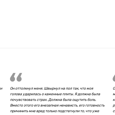
ки
Он оттолкнул меня. Швырнул на пол так, что моя
О
голова ударилась о каменные плиты. Я должна была
м
почувствовать страх. Должна была ощутить боль.
к
Вместо этого его внезапная ненависть, его готовность
р
причинить мне вред только подстегнули то, что уже
с