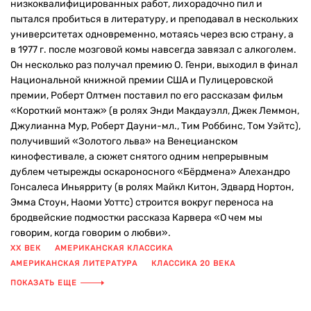
низкоквалифицированных работ, лихорадочно пил и
пытался пробиться в литературу, и преподавал в нескольких
университетах одновременно, мотаясь через всю страну, а
в 1977 г. после мозговой комы навсегда завязал с алкоголем.
Он несколько раз получал премию О. Генри, выходил в финал
Национальной книжной премии США и Пулицеровской
премии, Роберт Олтмен поставил по его рассказам фильм
«Короткий монтаж» (в ролях Энди Макдауэлл, Джек Леммон,
Джулианна Мур, Роберт Дауни-мл., Тим Роббинс, Том Уэйтс),
получивший «Золотого льва» на Венецианском
кинофестивале, а сюжет снятого одним непрерывным
дублем четырежды оскароносного «Бёрдмена» Алехандро
Гонсалеса Иньярриту (в ролях Майкл Китон, Эдвард Нортон,
Эмма Стоун, Наоми Уоттс) строится вокруг переноса на
бродвейские подмостки рассказа Карвера «О чем мы
говорим, когда говорим о любви».
XX ВЕК
АМЕРИКАНСКАЯ КЛАССИКА
АМЕРИКАНСКАЯ ЛИТЕРАТУРА
КЛАССИКА 20 ВЕКА
МИНИМАЛИЗМ
МИРОВАЯ КЛАССИКА
РАССКАЗЫ
ПОКАЗАТЬ ЕЩЕ
РЕАЛИЗМ
СБОРНИК
СОВРЕМЕННАЯ ЗАРУБЕЖНАЯ ПРОЗА