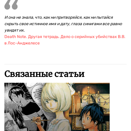
И она не знала, что, как ни притворяйся, как ни пытайся
скрыть свое истинное имя и дату, глаза синигами все равно
увидят их.
Death Note. Другая тетрадь. Дело о серийных убийствах B.B.
в Лос-Анджелесе
Связанные статьи