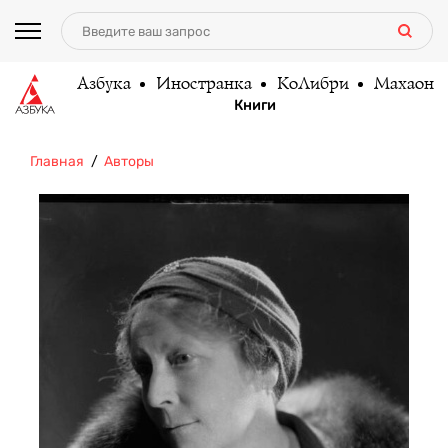
Азбука
Иностранка
КоЛибри
Махаон
Книги
Главная
Авторы