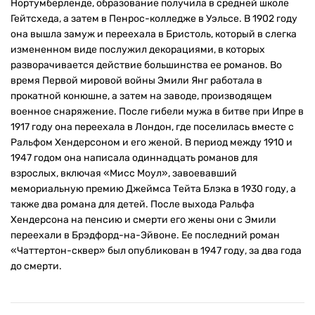
Нортумберленде, образование получила в средней школе
Гейтсхеда, а затем в Пенрос-колледже в Уэльсе. В 1902 году
она вышла замуж и переехала в Бристоль, который в слегка
измененном виде послужил декорациями, в которых
разворачивается действие большинства ее романов. Во
время Первой мировой войны Эмили Янг работала в
прокатной конюшне, а затем на заводе, производящем
военное снаряжение. После гибели мужа в битве при Ипре в
1917 году она переехала в Лондон, где поселилась вместе с
Ральфом Хендерсоном и его женой. В период между 1910 и
1947 годом она написала одиннадцать романов для
взрослых, включая «Мисс Моул», завоевавший
мемориальную премию Джеймса Тейта Блэка в 1930 году, а
также два романа для детей. После выхода Ральфа
Хендерсона на пенсию и смерти его жены они с Эмили
переехали в Брэдфорд-на-Эйвоне. Ее последний роман
«Чаттертон-сквер» был опубликован в 1947 году, за два года
до смерти.