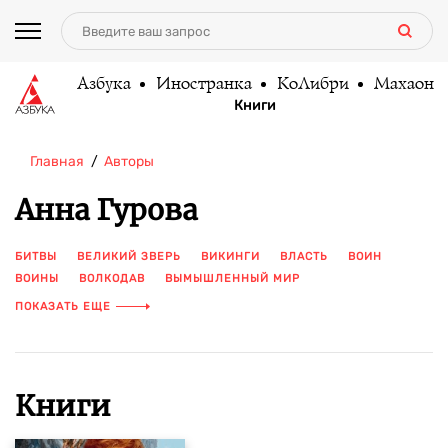
Азбука
Иностранка
КоЛибри
Махаон
Книги
Главная
Авторы
Анна Гурова
БИТВЫ
ВЕЛИКИЙ ЗВЕРЬ
ВИКИНГИ
ВЛАСТЬ
ВОИН
ВОИНЫ
ВОЛКОДАВ
ВЫМЫШЛЕННЫЙ МИР
ДРЕВНИЕ ПЛЕМЕНА
ДРЕВНИЕ ЭПОХИ
КОЛДОВСТВО
ПОКАЗАТЬ ЕЩЕ
ЛЕГЕНДАРНЫЕ ИМПЕРИИ
ОХОТА
ПРОКЛЯТИЕ
РУССКОЕ ФЭНТЕЗИ
СЛАВЯНСКОЕ ФЭНТЕЗИ
ФЭНТЕЗИ
ЦИКЛ АРАТТА
ЧУДЕСА
ШАМАНЫ
ЯЗЫЧЕСТВО
Книги