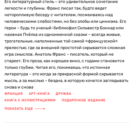
Его литературный стиль – это удивительное сочетание
легкости и глубины. Франс писал так, будто ведет
неторопливую беседу с читателем, посмеиваясь над
человеческими слабостями, но без злобы или цинизма. Его
герои – будь то ученый-библиофил Сильвестр Боннар или
наивная Пчёлка из одноименной сказки – всегда живые,
трогательные, наполненные той самой «французской»
прелестью, где за внешней простотой скрывается сложная
игра смыслов. Анатоль Франс – писатель, который не
стареет. Его проза, как хорошее вино, с годами становится
только глубже. Читая его, понимаешь, что истинная
литература – это когда за прекрасной формой скрывается
мысль, а за мыслью – бездна, в которую хочется заглядывать
снова и снова
ФРАНЦИЯ
АРТ-КНИГА
ДРУЖБА
КНИГА С ИЛЛЮСТРАЦИЯМИ
ПОДАРОЧНОЕ ИЗДАНИЕ
ПРЕДАННОСТЬ
СКАЗКА
ФРАНЦУЗСКАЯ КЛАССИКА
ПОКАЗАТЬ ЕЩЕ
ФРАНЦУЗСКАЯ ЛИТЕРАТУРА
ЦВЕТНЫЕ ИЛЛЮСТРАЦИИ