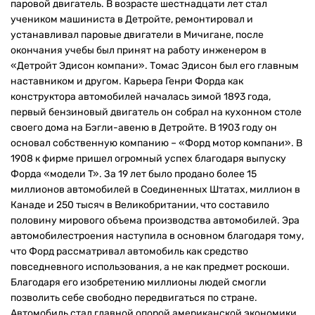
паровой двигатель. В возрасте шестнадцати лет стал
учеником машиниста в Детройте, ремонтировал и
устанавливал паровые двигатели в Мичигане, после
окончания учебы был принят на работу инженером в
«Детройт Эдисон компани». Томас Эдисон был его главным
наставником и другом. Карьера Генри Форда как
конструктора автомобилей началась зимой 1893 года,
первый бензиновый двигатель он собрал на кухонном столе
своего дома на Бэгли-авеню в Детройте. В 1903 году он
основал собственную компанию – «Форд мотор компани». В
1908 к фирме пришел огромный успех благодаря выпуску
Форда «модели T». За 19 лет было продано более 15
миллионов автомобилей в Соединенных Штатах, миллион в
Канаде и 250 тысяч в Великобритании, что составило
половину мирового объема производства автомобилей. Эра
автомобилестроения наступила в основном благодаря тому,
что Форд рассматривал автомобиль как средство
повседневного использования, а не как предмет роскоши.
Благодаря его изобретению миллионы людей смогли
позволить себе свободно передвигаться по стране.
Автомобиль стал главной опорой американской экономики