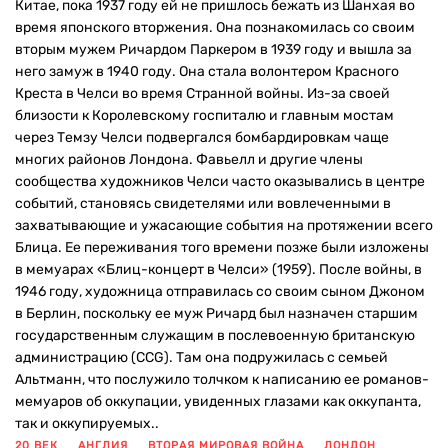
Китае, пока 1937 году ей не пришлось бежать из Шанхая во
время японского вторжения. Она познакомилась со своим
вторым мужем Ричардом Паркером в 1939 году и вышла за
него замуж в 1940 году. Она стала волонтером Красного
Креста в Челси во время Странной войны. Из-за своей
близости к Королевскому госпиталю и главным мостам
через Темзу Челси подвергался бомбардировкам чаще
многих районов Лондона. Фавьелл и другие члены
сообщества художников Челси часто оказывались в центре
событий, становясь свидетелями или вовлеченными в
захватывающие и ужасающие события на протяжении всего
Блица. Ее переживания того времени позже были изложены
в мемуарах «Блиц-концерт в Челси» (1959). После войны, в
1946 году, художница отправилась со своим сыном Джоном
в Берлин, поскольку ее муж Ричард был назначен старшим
государственным служащим в послевоенную британскую
администрацию (CCG). Там она подружилась с семьей
Альтманн, что послужило толчком к написанию ее романов-
мемуаров об оккупации, увиденных глазами как оккупанта,
так и оккупируемых..
20 ВЕК
АНГЛИЯ
ВТОРАЯ МИРОВАЯ ВОЙНА
ЛОНДОН