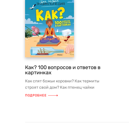
Как? 100 вопросов и ответов в
картинках
Как спят божьи коровки? Как термиты
строят свой дом? Как птенец чайки
защищается от врагов, когда ро...
ПОДРОБНЕЕ