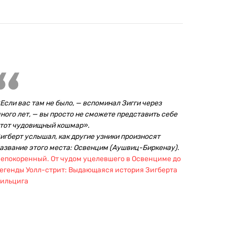
Если вас там не было, — вспоминал Зигги через
ного лет, — вы просто не сможете представить себе
тот чудовищный кошмар».
игберт услышал, как другие узники произносят
азвание этого места: Освенцим (Аушвиц-Биркенау).
епокоренный. От чудом уцелевшего в Освенциме до
егенды Уолл-стрит: Выдающаяся история Зигберта
ильцига