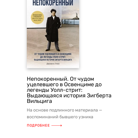
Непокоренный. От чудом
уцелевшего в Освенциме до
легенды Уолл-стрит:
Выдающаяся история Зигберта
Вильцига
На основе подлинного материала —
воспоминаний бывшего узника
нацистских концлагерей, а
ПОДРОБНЕЕ
впоследствии ...