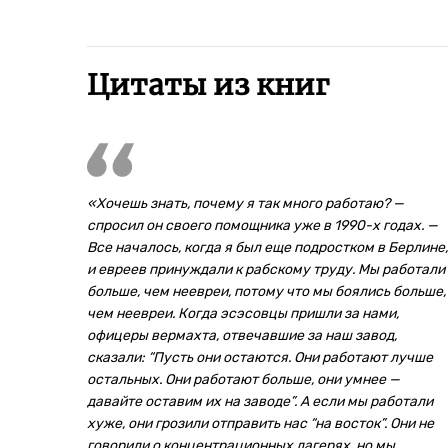
Цитаты из книг
«Хочешь знать, почему я так много работаю? —
спросил он своего помощника уже в 1990-х годах. —
Все началось, когда я был еще подростком в Берлине,
и евреев принуждали к рабскому труду. Мы работали
больше, чем неевреи, потому что мы боялись больше,
чем неевреи. Когда эсэсовцы пришли за нами,
офицеры вермахта, отвечавшие за наш завод,
сказали: “Пусть они остаются. Они работают лучше
остальных. Они работают больше, они умнее —
давайте оставим их на заводе”. А если мы работали
хуже, они грозили отправить нас “на восток”. Они не
говорили о концентрационных лагерях, но мы,