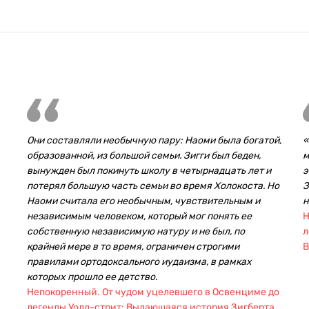
Они составляли необычную пару: Наоми была богатой,
«
образованной, из большой семьи. Зигги был беден,
м
вынужден был покинуть школу в четырнадцать лет и
э
потерял большую часть семьи во время Холокоста. Но
З
Наоми считала его необычным, чувствительным и
н
независимым человеком, который мог понять ее
Н
собственную независимую натуру и не был, по
л
крайней мере в то время, ограничен строгими
В
правилами ортодоксального иудаизма, в рамках
которых прошло ее детство.
Непокоренный. От чудом уцелевшего в Освенциме до
легенды Уолл-стрит: Выдающаяся история Зигберта