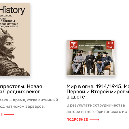
 престолы: Новая
Мир в огне: 1914/1945. 
я Средних веков
Первой и Второй мировы
в цвете
века — время, когда античный
В результате сотрудничества
под натиском варваров,
авторитетного британского ист
тво превратилось из лок...
ЕЕ
писателя и журналиста Дэна Д
ПОДРОБНЕЕ
...