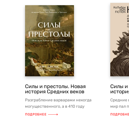
Силы и престолы. Новая
Силы и
история Средних веков
истори
Разграбление варварами некогда
Средние 
могущественного, а в 410 году
мир пал 
лежавшего в руинах Рима
христианс
ПОДРОБНЕЕ
ПОДРОБН
ознаменовало ко...