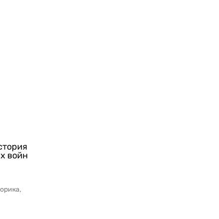
История
х войн
орика,
жонса и