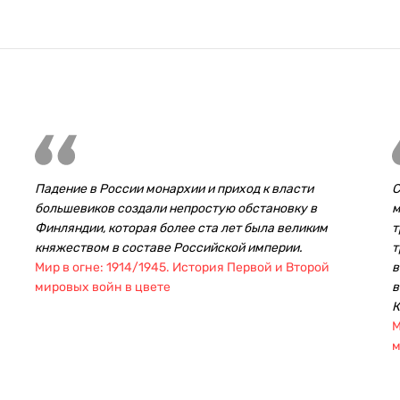
Падение в России монархии и приход к власти
С
большевиков создали непростую обстановку в
м
Финляндии, которая более ста лет была великим
т
княжеством в составе Российской империи.
т
Мир в огне: 1914/1945. История Первой и Второй
в
мировых войн в цвете
в
К
М
м