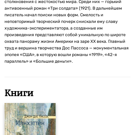
столкновения с жестокостью мира. Среди них — горький
антивоенный роман «Три солдата» (1921). В дальнейшем
писатель начал поиски новых форм. Смелость и
неповторимый творческий почерк снискали ему славу
художника-экспериментатора, а созданные им
произведения представляют собой уникальную по широте
охвата панораму жизни Америки на заре XX века. Главный
труд и вершина творчества Дос Пассоса — монументальная
эпопея «США», в которую вошли романы «1919», «42-я
параллель» и «Большие деньги».
Книги