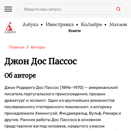
Азбука
Иностранка
КоЛибри
Махаон
Книги
Главная
Авторы
Джон Дос Пассос
Об авторе
Джон Родериго Дос Пассос (1896—1970) — американский
писатель португальского происхождения, прозаик
драматург и эссеист. Один из крупнейших романистов
послевоенного «потерянного поколения», к которому
принадлежали Хемингуэй, Фицджеральд, Вульф, Ремарк и
другие. Ранние работы Дос Пассоса в основном
представляли взгляд человека, накрытого ужасом