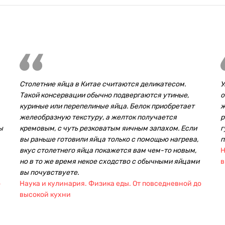
Столетние яйца в Китае считаются деликатесом.
У
Такой консервации обычно подвергаются утиные,
о
куриные или перепелиные яйца. Белок приобретает
ж
желеобразную текстуру, а желток получается
р
ы
кремовым, с чуть резковатым яичным запахом. Если
г
вы раньше готовили яйца только с помощью нагрева,
п
вкус столетнего яйца покажется вам чем-то новым,
Н
но в то же время некое сходство с обычными яйцами
в
вы почувствуете.
о
Наука и кулинария. Физика еды. От повседневной до
высокой кухни