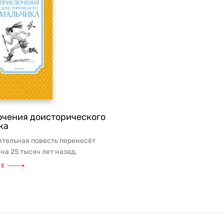
чения доисторического
ка
ительная повесть перенесёт
на 25 тысяч лет назад.
данных о том периоде край...
ЕЕ