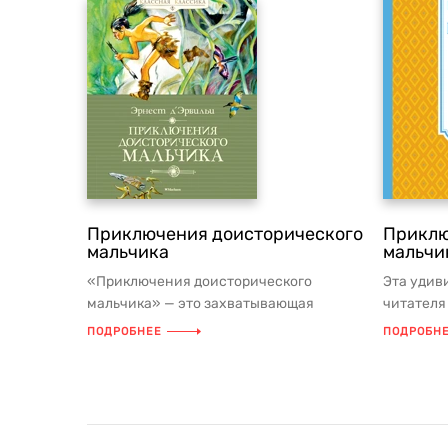
Приключения доисторического
Приклю
мальчика
мальчи
«Приключения доисторического
Эта удив
мальчика» — это захватывающая
читателя 
повесть французского писателя
Научных 
ПОДРОБНЕЕ
ПОДРОБН
Эрнеста Д’Э...