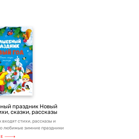
ный праздник Новый
ихи, сказки, рассказы
 входят стихи, рассказы и
ро любимые зимние праздники
од и Рождество. По т...
ЕЕ