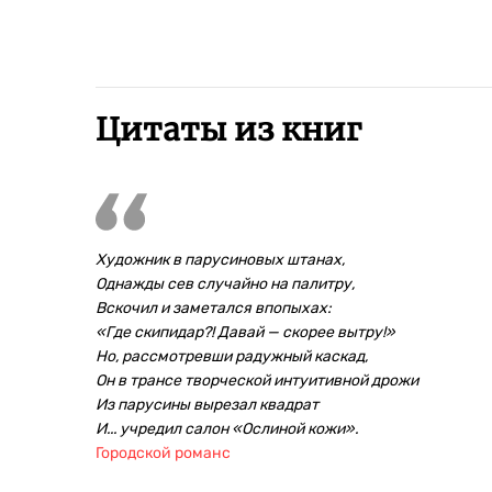
Цитаты из книг
Художник в парусиновых штанах,
Однажды сев случайно на палитру,
Вскочил и заметался впопыхах:
«Где скипидар?! Давай — скорее вытру!»
Но, рассмотревши радужный каскад,
Он в трансе творческой интуитивной дрожи
Из парусины вырезал квадрат
И... учредил салон «Ослиной кожи».
Городской романс