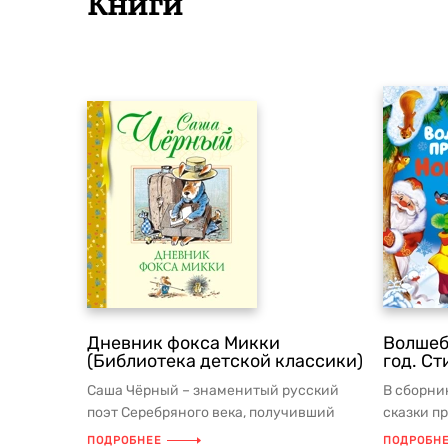
Книги
Дневник фокса Микки
Волшеб
(Библиотека детской классики)
год. Ст
Саша Чёрный – знаменитый русский
В сборник
поэт Серебряного века, получивший
сказки п
мировую славу в том числе и как а...
– Новый г
ПОДРОБНЕЕ
ПОДРОБН