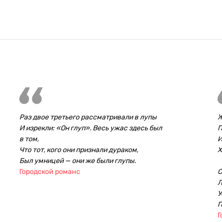
Раз двое третьего рассматривали в лупы
Ж
И изрекли: «Он глуп». Весь ужас здесь был
П
в том,
И
Что тот, кого они признали дураком,
Х
Был умницей — они же были глупы.
Городской романс
С
Л
У
П
Г