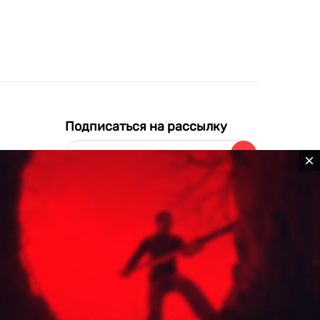
Подписаться на рассылку
Нажимая на кнопку
,
я
соглашаюсь
на
обработку и
хранение
моих персональных
данных