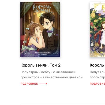
Король земли. Том 2
Король 
Популярный вебтун с миллионами
Популярн
просмотров – в качественном цветном
просмотр
издании! Отличный подарок для все...
издании! 
ПОДРОБНЕЕ
ПОДРОБН