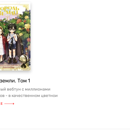
земли. Том 1
ый вебтун с миллионами
ов - в качественном цветнои
Отличный подарок для все...
ЕЕ