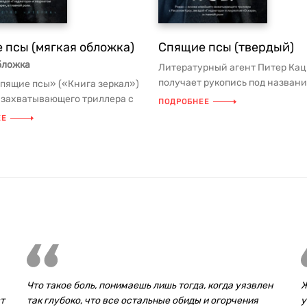
 псы (мягкая обложка)
Спящие псы (твердый)
бложка
Литературный агент Питер Кац
получает рукопись под назван
пящие псы» («Книга зеркал»)
«Книга зеркал» — воспоминан
 захватывающего триллера с
ПОДРОБНЕЕ
Ричарда Ф...
Кроу, звездой «Глади...
ЕЕ
Что такое боль, понимаешь лишь тогда, когда уязвлен
Ж
т
так глубоко, что все остальные обиды и огорчения
у