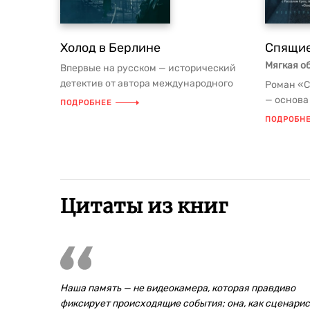
Холод в Берлине
Спящие
Мягкая о
Впервые на русском — исторический
детектив от автора международного
Роман «С
бестселлера «Спящие псы» («Книга...
— основа
ПОДРОБНЕЕ
Расселом 
ПОДРОБН
Цитаты из книг
Наша память — не видеокамера, которая правдиво
фиксирует происходящие события; она, как сценарис