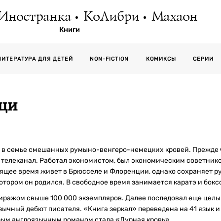
Иностранка
КоЛибри
Махаон
Книги
СЕРИИ
ЛИТЕРАТУРА ДЛЯ ДЕТЕЙ
NON-FICTION
КОМИКСЫ
ци
ии в семье смешанных румыно-венгеро-немецких кровей. Прежде 
 телеканал. Работал экономистом, был экономическим советни
ящее время живет в Брюсселе и Флоренции, однако сохраняет ру
отором он родился. В свободное время занимается каратэ и бокс
иражом свыше 100 000 экземпляров. Далее последовал еще цел
ычный дебют писателя. «Книга зеркал» переведена на 41 язык и
орым англоязычным романом стала «Дурная кровь».