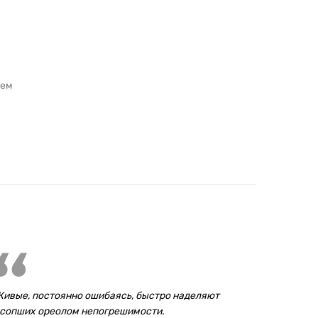
ием
ия
ивые, постоянно ошибаясь, быстро наделяют
сопших ореолом непогрешимости.