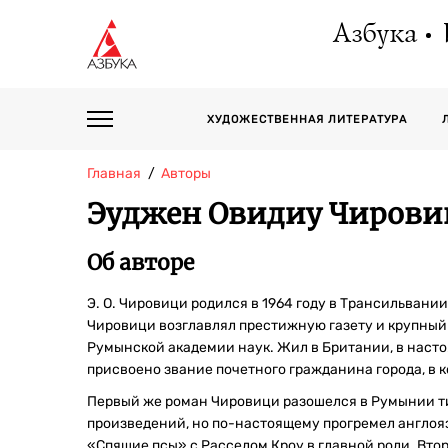
Азбука
ХУДОЖЕСТВЕННАЯ ЛИТЕРАТУРА
Главная
Авторы
Эуджен Овидиу Чирови
Об авторе
Э. О. Чировици родился в 1964 году в Трансильван
Чировици возглавлял престижную газету и крупный
Румынской академии наук. Жил в Британии, в насто
присвоено звание почетного гражданина города, в к
Первый же роман Чировици разошелся в Румынии т
произведений, но по-настоящему прогремел англояз
«Спящие псы» с Расселом Кроу в главной роли. Вт