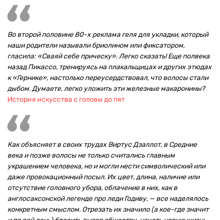
Во второй половине 80-х реклама геля для укладки, который
наши родители называли бриолином или фиксатором,
гласила: «Сваяй себе прическу». Легко сказать! Еще полвека
назад Пикассо, тренируясь на плакальщицах и других этюдах
к «Гернике», настолько переусердствовал, что волосы стали
дыбом. Думаете, легко уложить эти железные макаронины?
История искусства с головы до пят
Как объясняет в своих трудах Виртус Дзаллот, в Средние
века и позже волосы не только считались главным
украшением человека, но и могли нести символический или
даже провокационный посыл. Их цвет, длина, наличие или
отсутствие головного убора, облачение в них, как в
англосаксонской легенде про леди Годиву, — все наделялось
конкретным смыслом. Отрезать их значило (а кое-где значит