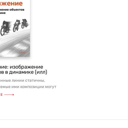
ие: изображение
в в динамике (илл)
нные линии статичны,
аемые ими композиции могут
ть движение и эмоции.
ЕЕ