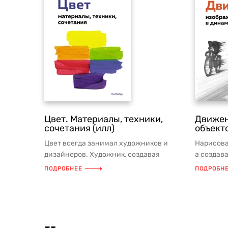
Цвет. Материалы, техники,
Движен
сочетания (илл)
объекто
Цвет всегда занимал художников и
Нарисова
дизайнеров. Художник, создавая
а создав
картину, раскрывает через цвет ее зн...
передава
ПОДРОБНЕЕ
ПОДРОБН
В этом...