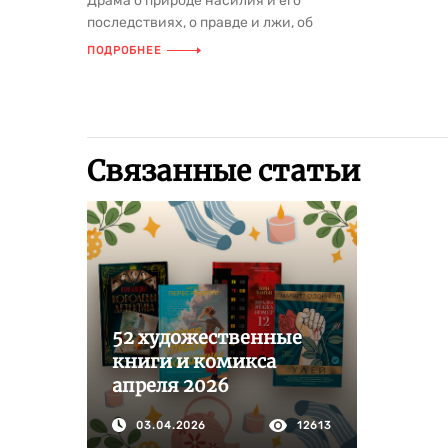
Драма о природе насилия и его
последствиях, о правде и лжи, об
умении сберечь душу и найти
ПОДРОБНЕЕ
мужество ...
Связанные статьи
52 художественные
книги и комикса
апреля 2026
03.04.2026
12613