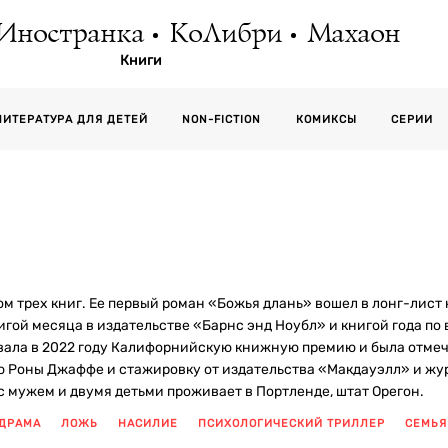
Иностранка
КоЛибри
Махаон
Книги
СЕРИИ
ЛИТЕРАТУРА ДЛЯ ДЕТЕЙ
NON-FICTION
КОМИКСЫ
ом трех книг. Ее первый роман «Божья длань» вошел в лонг-лис
игой месяца в издательстве «Барнс энд Ноубл» и книгой года 
оевала в 2022 году Калифорнийскую книжную премию и была отм
 Роны Джаффе и стажировку от издательства «Макдауэлл» и жу
с мужем и двумя детьми проживает в Портленде, штат Орегон.
ДРАМА
ЛОЖЬ
НАСИЛИЕ
ПСИХОЛОГИЧЕСКИЙ ТРИЛЛЕР
СЕМЬЯ